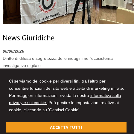
News Giuridiche
08/08/2026
Diritto di difesa e segretezza delle indagini nell'ecosistema
investigativo digitale
07/08/2026
Ci serviamo dei cookie per diversi fini, tra l'altro per
Volo in ritardo o cancellato: la pronuncia del Giudice di Pace di
consentire funzioni del sito web e attività di marketing mirate.
Venezia
Per maggiori informazioni, riveda la nostra
informativa sulla
07/08/2026
privacy e sui cookie.
Può gestire le impostazioni relative ai
AI Act: ok definitivo ai decreti su governance e attività di polizia. Il
cookie, cliccando su 'Gestisci Cookie'
Cdm vara la riforma del sistema 231
ACCETTA TUTTI