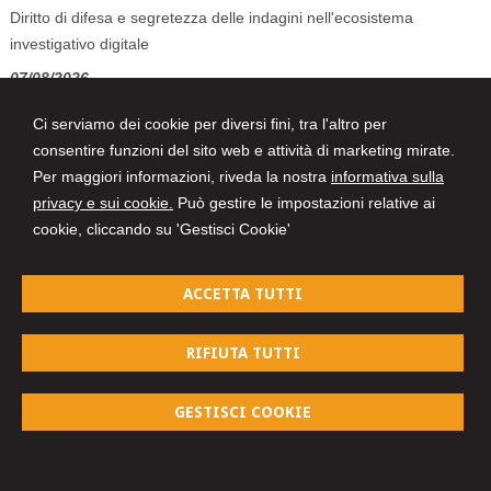
Diritto di difesa e segretezza delle indagini nell'ecosistema
investigativo digitale
07/08/2026
Volo in ritardo o cancellato: la pronuncia del Giudice di Pace di
Ci serviamo dei cookie per diversi fini, tra l'altro per
Venezia
consentire funzioni del sito web e attività di marketing mirate.
07/08/2026
Per maggiori informazioni, riveda la nostra
informativa sulla
AI Act: ok definitivo ai decreti su governance e attività di polizia. Il
privacy e sui cookie.
Può gestire le impostazioni relative ai
Cdm vara la riforma del sistema 231
cookie, cliccando su 'Gestisci Cookie'
ACCETTA TUTTI
STUDIO LEGALE GAETA
Avv. Alessandro Gaeta
RIFIUTA TUTTI
via G. Fortunato, 89/A -
Belvedere M.mo
87021
,
CS
Tel.
0985.82478 / 3356397300 Email: segreteria@studiolegalegaeta.it Pec:
studiolegalegaeta@pec.giuffre.it
GESTISCI COOKIE
© 2026 Copyright Studio Legale. Tutti i diritti riservati | P.IVA 01791210782 |
Gestisci Cookie
-
Sitemap
-
Privacy
-
Cookie Policy
-
Credits